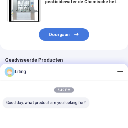
pesticidewater de Chemische het
Vullen Microcomputer van de
Materiaalmachine in Lijn 0.7KW
Doorgaan
Geadviseerde Producten
Liting
5:49 PM
Good day, what product are you looking for?
Meerdere vulstukken
Automatische
Automatische
chemische vloeistof
werking modus
vulmachine vo
vulmachine variabele
vulmachine met
chemische