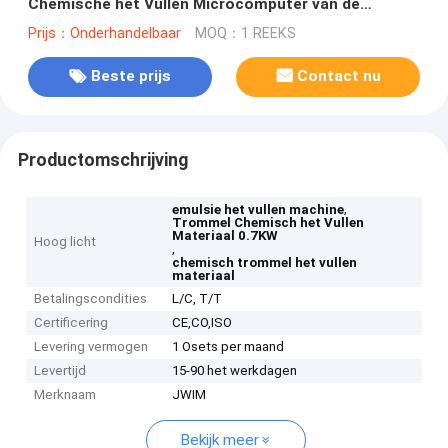
Chemische het Vullen Microcomputer van de
Materiaalmachine in Lijn 0.7KW
Prijs：Onderhandelbaar
MOQ：1 REEKS
Beste prijs
Contact nu
Productomschrijving
,
emulsie het vullen machine
Trommel Chemisch het Vullen
Materiaal 0.7KW
Hoog licht
,
chemisch trommel het vullen
materiaal
Betalingscondities
L/C, T/T
Certificering
CE,CO,ISO
Levering vermogen
1 Osets per maand
Levertijd
15-90 het werkdagen
Merknaam
JWIM
Bekijk meer