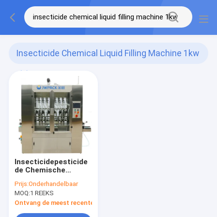
Insecticide Chemical Liquid Filling Machine 1kw
(1)
Insecticidepesticide
de Chemische
Vloeibare het Vullen
Prijs:
Onderhandelbaar
Machine 1KW van het
MOQ:
1 REEKS
Machine500ml
Flessenvullen
Ontvang de meest recente Prijs