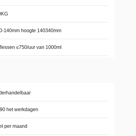
0KG
0-140mm hoogte 140340mm
flessen ≤750/uur van 1000ml
derhandelbaar
90 het werkdagen
et per maand