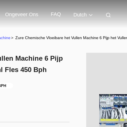
FAQ
Ongeveer Ons
Dutch
achine
>
Zure Chemische Vloeibare het Vullen Machine 6 Pijp het Vul
llen Machine 6 Pijp
l Fles 450 Bph
BPH