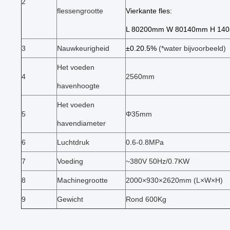
2
flessengrootte
Vierkante fles:
L 80200mm W 80140mm H 14
3
Nauwkeurigheid
±0.20.5%
(*water bijvoorbeeld)
Het voeden
4
2560mm
havenhoogte
Het voeden
5
Φ35mm
havendiameter
6
Luchtdruk
0.6-0.8MPa
7
Voeding
~380V 50Hz/0.7KW
8
Machinegrootte
2000×930×2620mm (L×W×H)
9
Gewicht
Rond 600Kg