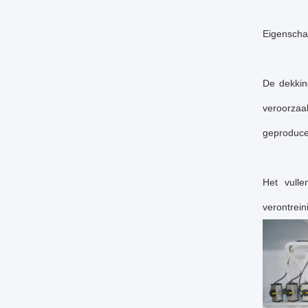
Eigenscha
De dekkin
veroorzaa
geproducee
Het vull
verontrein