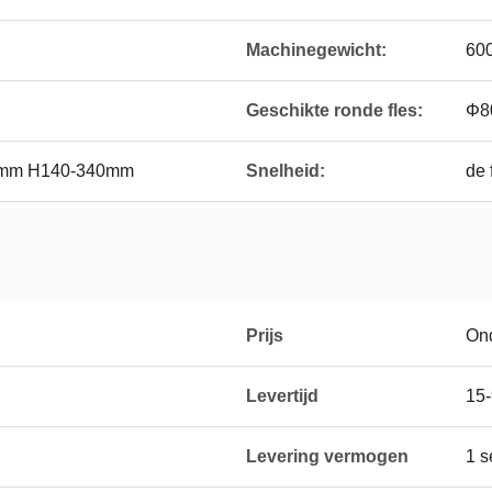
Machinegewicht:
60
Geschikte ronde fles:
Φ8
0mm H140-340mm
Snelheid:
de 
Prijs
On
Levertijd
15-
Levering vermogen
1 s