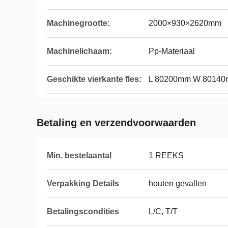
Machinegrootte:
2000×930×2620mm
Machinelichaam:
Pp-Materiaal
Geschikte vierkante fles:
L 80200mm W 8014
Betaling en verzendvoorwaarden
Min. bestelaantal
1 REEKS
Verpakking Details
houten gevallen
Betalingscondities
L/C, T/T