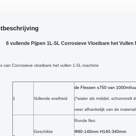
tbeschrijving
6 vullende Pijpen 1L-5L Corrosieve Vloeibare het Vulle
s van Corrosieve vloeibare het vullen 1-5L machine
de Flessen ≤750 van 1000ml/uu
1
Vullende snelheid
(*water als middel, schommelt d
neer afhankelijk van de material
Ronde fles:
Geschikte
Φ80-140mm H140-340mm