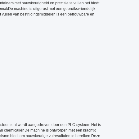
ainers met nauwkeurigheid en precisie te vullen.het biedt
makDe machine is uitgerust met een gebruiksvriendelijk
 vullen van bestrijdingsmiddelen is een betrouwbare en
ysteem dat wordt aangedreven door een PLC-systeem.Het is
aan chemicaliënDe machine is ontworpen met een krachtig
anisme biedt om nauwkeurige vulresultaten te bereiken.Deze