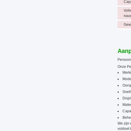
Capa
Voll
nau
Gew
Aanp
Persoonl
Onze Pe
Merk
Mode
Oors
Snelh
Disp
Mater
Capac
Behe
We zijn 
voldoet.