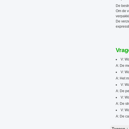
De bestr
Om de ve
verpakk
De verze
expressb
Vrag
V: Wa
A: De m
V: Wa
A: Het 
V: Wa
A: De pe
V: Wa
A: De st
V: Wa
A: De ca
Taggen