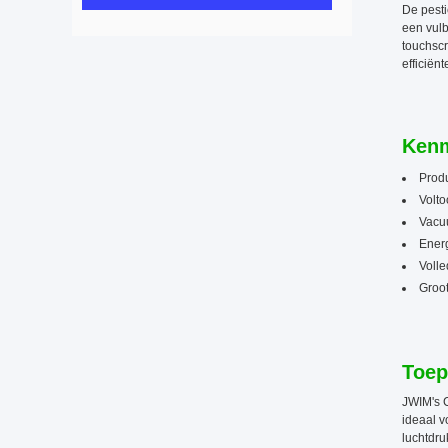
De pesti
een vulb
touchscr
efficiën
Kenm
Prod
Volt
Vacu
Energ
Volle
Groot
Toep
JWIM's 
ideaal v
luchtdru