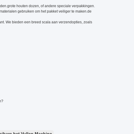
den.grote houten dozen, of andere speciale verpakkingen.
smaterialen gebruiken om het pakket veiliger te maken.de
ant. We bieden een breed scala aan verzendopties, zoals
n?
eibare het Vullen Machine