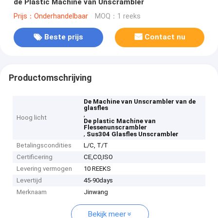
de Plastic Machine van Unscrambler
Prijs：Onderhandelbaar
MOQ：1 reeks
Beste prijs
Contact nu
Productomschrijving
De Machine van Unscrambler van de
glasfles
,
Hoog licht
De plastic Machine van
Flessenunscrambler
,
Sus304 Glasfles Unscrambler
Betalingscondities
L/C, T/T
Certificering
CE,CO,ISO
Levering vermogen
10 REEKS
Levertijd
45-90days
Merknaam
Jinwang
Bekijk meer