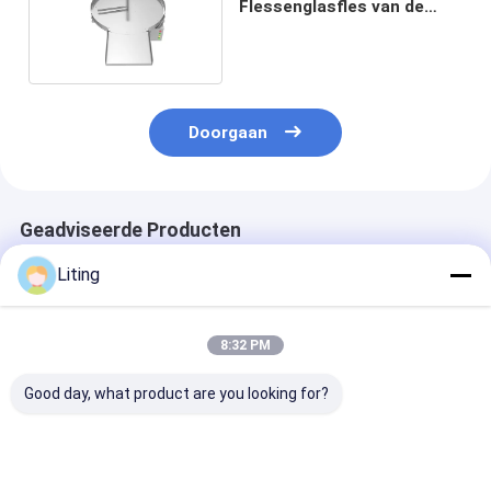
Flessenglasfles van de
Draailijst de Plastic
Machine van Unscrambler
Doorgaan
Geadviseerde Producten
Liting
8:32 PM
Good day, what product are you looking for?
LP-200F
20-100ml
Vinnige
Automatische High-
Automatische de
flesgroottesc
Speed
Machinesnelheid van
50-1000 ml