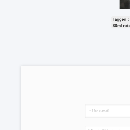
Taggen
80ml rot