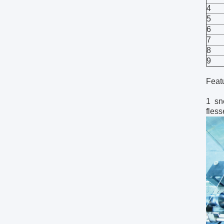
4
5
6
7
8
9
Feat
1 sn
fless