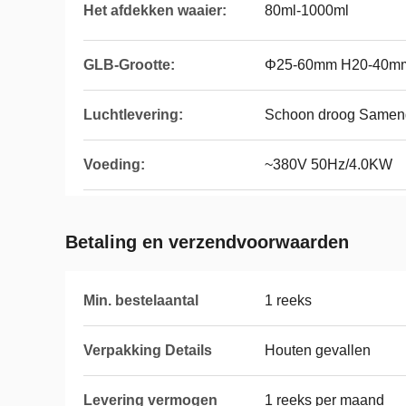
Het afdekken waaier:
80ml-1000ml
GLB-Grootte:
Φ25-60mm H20-40m
Luchtlevering:
Schoon droog Sameng
Voeding:
~380V 50Hz/4.0KW
Betaling en verzendvoorwaarden
Min. bestelaantal
1 reeks
Verpakking Details
Houten gevallen
Levering vermogen
1 reeks per maand