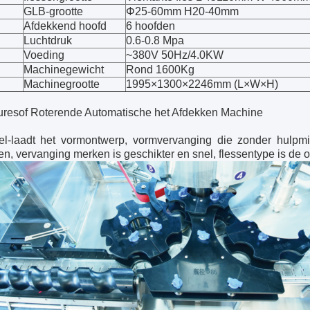
GLB-grootte
Φ25-60mm H20-40mm
Afdekkend hoofd
6 hoofden
Luchtdruk
0.6-0.8 Mpa
Voeding
~380V 50Hz/4.0KW
Machinegewicht
Rond 1600Kg
Machinegrootte
1995×1300×2246mm (L×W×H)
uresof Roterende Automatische het Afdekken Machine
el-laadt het vormontwerp, vormvervanging die zonder hulpmi
en, vervanging merken is geschikter en snel, flessentype is de o