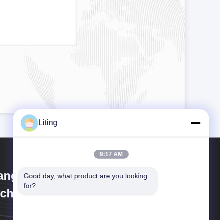
Liting
9:17 AM
angsu Jinwang Intelligent Sci-
Good day, what product are you looking 
for?
ch Co., Ltd