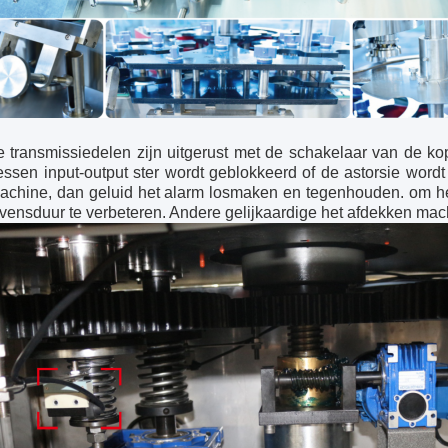
le transmissiedelen zijn uitgerust met de schakelaar van de 
lessen input-output ster wordt geblokkeerd of de astorsie wordt
achine, dan geluid het alarm losmaken en tegenhouden. om h
evensduur te verbeteren. Andere gelijkaardige het afdekken mac