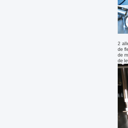
2 al
de f
de m
de l