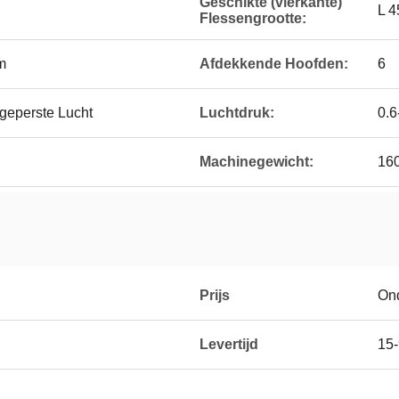
Geschikte (vierkante)
L 
Flessengrootte:
m
Afdekkende Hoofden:
6
eperste Lucht
Luchtdruk:
0.6
Machinegewicht:
16
Prijs
On
Levertijd
15-