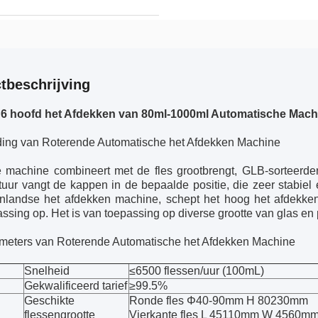
tbeschrijving
6 hoofd het Afdekken van 80ml-1000ml Automatische Mac
iding van Roterende Automatische het Afdekken Machine
 machine combineert met de fles grootbrengt, GLB-sorteerder, 
ctuur vangt de kappen in de bepaalde positie, die zeer stabie
enlandse het afdekken machine, schept het hoog het afdekken 
ssing op. Het is van toepassing op diverse grootte van glas en 
meters van Roterende Automatische het Afdekken Machine
Snelheid
≤6500 flessen/uur (100mL)
Gekwalificeerd tarief
≥99.5%
Geschikte
Ronde fles Φ40-90mm H 80230mm
flessengrootte
Vierkante fles L 45110mm W 4560