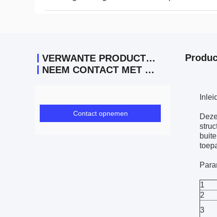
Produc
VERWANTE PRODUCTEN
NEEM CONTACT MET ONS OP
Inle
Contact opnemen
Deze
stru
buit
toepa
Para
1
2
3