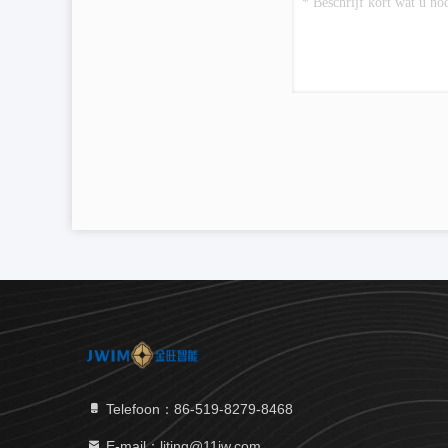
Telefoon：86-519-8279-8468
E-mail：liting@11jw.com