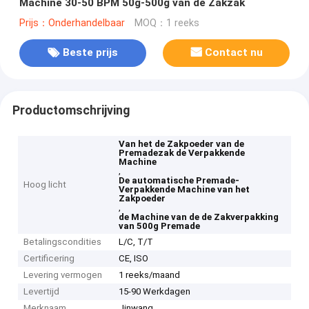
Machine 30-50 BPM 50g-500g van de Zakzak
Prijs：Onderhandelbaar
MOQ：1 reeks
Beste prijs
Contact nu
Productomschrijving
Van het de Zakpoeder van de
Premadezak de Verpakkende
Machine
,
De automatische Premade-
Hoog licht
Verpakkende Machine van het
Zakpoeder
,
de Machine van de de Zakverpakking
van 500g Premade
Betalingscondities
L/C, T/T
Certificering
CE, ISO
Levering vermogen
1 reeks/maand
Levertijd
15-90 Werkdagen
Merknaam
Jinwang