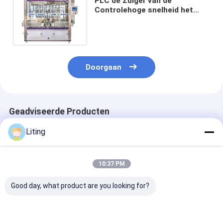
PLC de Zuiger van de
Controlehoge snelheid het
Vullen Machine 16 Hoofden
4000 Flessen/Uur
Doorgaan
Geadviseerde Producten
Liting
10:37 PM
Good day, what product are you looking for?
120bpm
6 het hoofd
de Trommel Vu
automatische Hoofd
Automatische
Machines van 