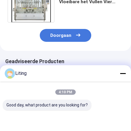
Vloeibare het Vullen Vier
Machine voor Flessenvuller
80-1000mL
Doorgaan
Geadviseerde Producten
Liting
4:10 PM
Good day, what product are you looking for?
PLC de Zuiger van de
6 het hoofd
de Trommel Vu
Controlehoge
Automatische
Machines van 
snelheid het Vullen
Vloeibare Pesticide
emulsieolie vol