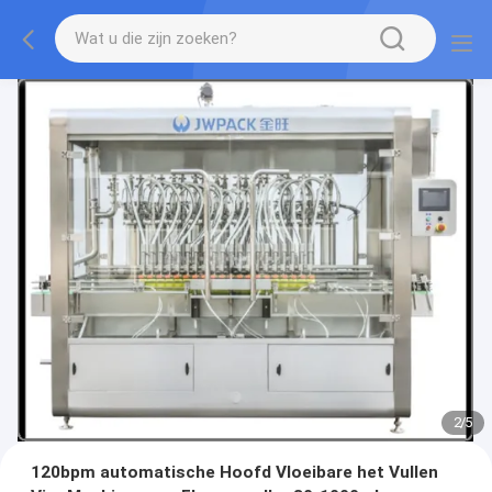
2
/
5
120bpm automatische Hoofd Vloeibare het Vullen