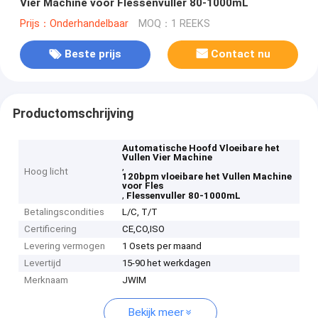
Vier Machine voor Flessenvuller 80-1000mL
Prijs：Onderhandelbaar
MOQ：1 REEKS
Beste prijs
Contact nu
Productomschrijving
Automatische Hoofd Vloeibare het
Vullen Vier Machine
,
Hoog licht
120bpm vloeibare het Vullen Machine
voor Fles
,
Flessenvuller 80-1000mL
Betalingscondities
L/C, T/T
Certificering
CE,CO,ISO
Levering vermogen
1 Osets per maand
Levertijd
15-90 het werkdagen
Merknaam
JWIM
Bekijk meer