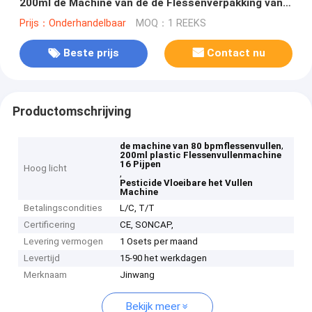
200ml de Machine van de de Flessenverpakking van
het Pijpenglas
Prijs：Onderhandelbaar
MOQ：1 REEKS
Beste prijs
Contact nu
Productomschrijving
,
de machine van 80 bpmflessenvullen
200ml plastic Flessenvullenmachine
16 Pijpen
Hoog licht
,
Pesticide Vloeibare het Vullen
Machine
Betalingscondities
L/C, T/T
Certificering
CE, SONCAP,
Levering vermogen
1 Osets per maand
Levertijd
15-90 het werkdagen
Merknaam
Jinwang
Bekijk meer