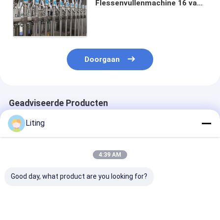
Flessenvullenmachine 16 van
Bpm 200ml de Machine van de
de Flessenverpakking van het
Pijpenglas
Doorgaan
Geadviseerde Producten
Liting
4:39 AM
Good day, what product are you looking for?
16 Hoofd 4000 het
33 Bpm 2000BPH 8
De lineaire 8 6
Vullen van BPH
Hoofdpesticide het
automatische
Volumetrische
Vullen het
volumetrische