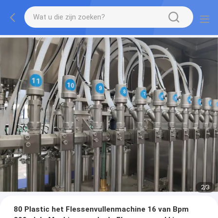
2
/
3
80 Plastic het Flessenvullenmachine 16 van Bpm