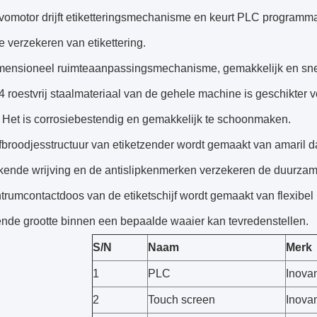
rvomotor drijft etiketteringsmechanisme en keurt PLC program
te verzekeren van etikettering.
imensioneel ruimteaanpassingsmechanisme, gemakkelijk en sne
4 roestvrij staalmateriaal van de gehele machine is geschikter v
. Het is corrosiebestendig en gemakkelijk te schoonmaken.
jfbroodjesstructuur van etiketzender wordt gemaakt van amaril 
kende wrijving en de antislipkenmerken verzekeren de duurzame s
trumcontactdoos van de etiketschijf wordt gemaakt van flexibel 
ende grootte binnen een bepaalde waaier kan tevredenstellen.
S/N
Naam
Merk
1
PLC
Inova
2
Touch screen
Inova