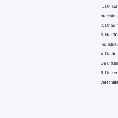
1. De se
precisie 
2. Dried
3. Het 30
industrie
4. De dri
De uitste
6. De cen
verschill