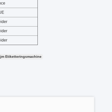
nce
UE
ider
ider
ider
ijm Etiketteringsmachine