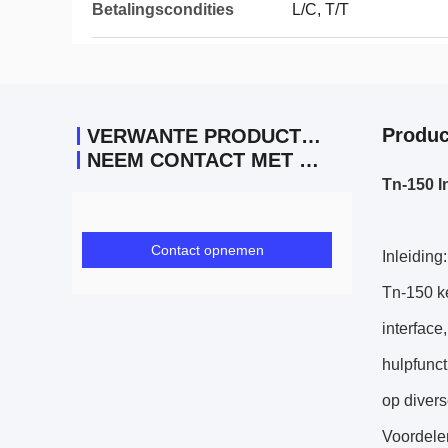
Betalingscondities
L/C, T/T
Produc
VERWANTE PRODUCTEN
NEEM CONTACT MET ONS OP
Tn-150 I
Contact opnemen
Inleiding:
Tn-150 k
interface
hulpfunct
op divers
Voordele