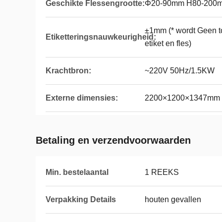
Geschikte Flessengrootte:
Φ20-90mm H80-200
±1mm (* wordt Geen t
Etiketteringsnauwkeurigheid:
etiket en fles)
Krachtbron:
~220V 50Hz/1.5KW
Externe dimensies:
2200×1200×1347mm 
Betaling en verzendvoorwaarden
Min. bestelaantal
1 REEKS
Verpakking Details
houten gevallen