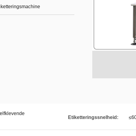
tiketteringsmachine
Zelfklevende
Etiketteringssnelheid:
≤60