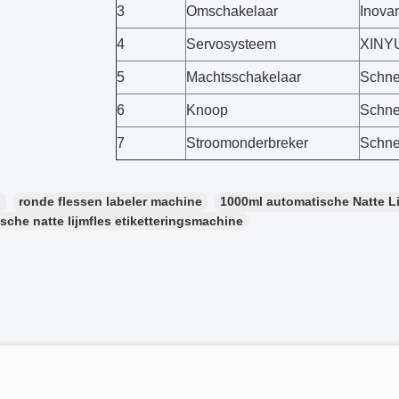
3
Omschakelaar
Inova
4
Servosysteem
XINY
5
Machtsschakelaar
Schne
6
Knoop
Schne
7
Stroomonderbreker
Schne
：
ronde flessen labeler machine
1000ml automatische Natte L
sche natte lijmfles etiketteringsmachine