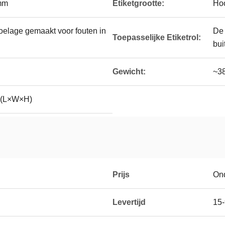
mm
Etiketgrootte:
Ho
oelage gemaakt voor fouten in
De 
Toepasselijke Etiketrol:
bui
Gewicht:
~3
(L×W×H)
Prijs
On
Levertijd
15-