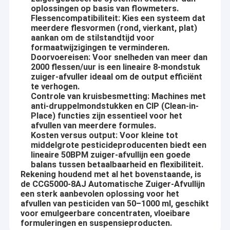
oplossingen op basis van flowmeters.
Flessencompatibiliteit: Kies een systeem dat
meerdere flesvormen (rond, vierkant, plat)
aankan om de stilstandtijd voor
formaatwijzigingen te verminderen.
Doorvoereisen: Voor snelheden van meer dan
2000 flessen/uur is een lineaire 8-mondstuk
zuiger-afvuller ideaal om de output efficiënt
te verhogen.
Controle van kruisbesmetting: Machines met
anti-druppelmondstukken en CIP (Clean-in-
Place) functies zijn essentieel voor het
afvullen van meerdere formules.
Kosten versus output: Voor kleine tot
middelgrote pesticideproducenten biedt een
lineaire 50BPM zuiger-afvullijn een goede
balans tussen betaalbaarheid en flexibiliteit.
Rekening houdend met al het bovenstaande, is
de CCG5000-8AJ Automatische Zuiger-Afvullijn
een sterk aanbevolen oplossing voor het
afvullen van pesticiden van 50–1000 ml, geschikt
voor emulgeerbare concentraten, vloeibare
formuleringen en suspensieproducten.